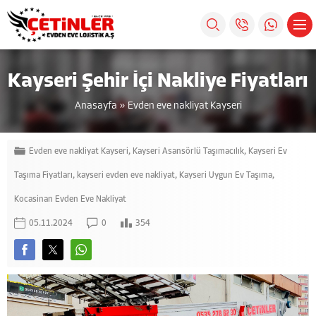
Kayseri Şehir İçi Nakliye Fiyatları
Anasayfa
»
Evden eve nakliyat Kayseri
Evden eve nakliyat Kayseri
,
Kayseri Asansörlü Taşımacılık
,
Kayseri Ev
Taşıma Fiyatları
,
kayseri evden eve nakliyat
,
Kayseri Uygun Ev Taşıma
,
Kocasinan Evden Eve Nakliyat
05.11.2024
0
354