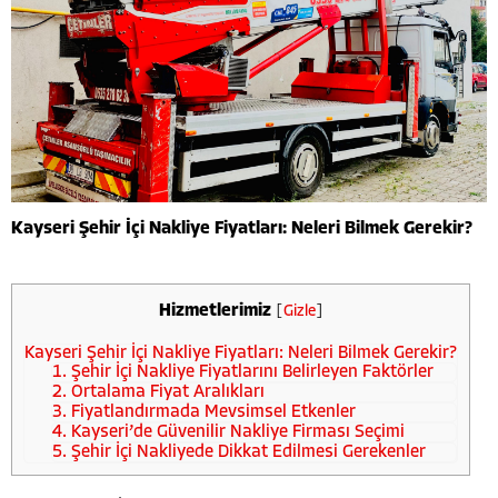
Kayseri Şehir İçi Nakliye Fiyatları: Neleri Bilmek Gerekir?
Hizmetlerimiz
[
Gizle
]
Kayseri Şehir İçi Nakliye Fiyatları: Neleri Bilmek Gerekir?
1. Şehir İçi Nakliye Fiyatlarını Belirleyen Faktörler
2. Ortalama Fiyat Aralıkları
3. Fiyatlandırmada Mevsimsel Etkenler
4. Kayseri’de Güvenilir Nakliye Firması Seçimi
5. Şehir İçi Nakliyede Dikkat Edilmesi Gerekenler