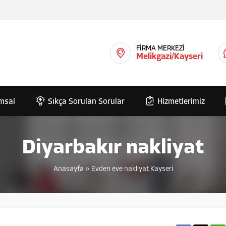
FİRMA MERKEZİ
Melikgazi/Kayseri
msal
Sıkça Sorulan Sorular
Hizmetlerimiz
Diyarbakır nakliyat
Anasayfa
»
Evden eve nakliyat Kayseri