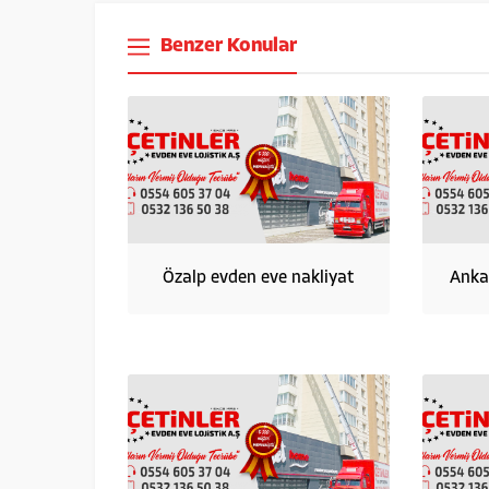
Benzer Konular
Özalp evden eve nakliyat
Anka