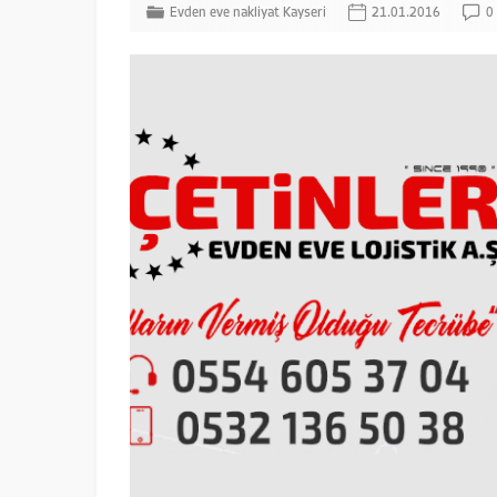
Evden eve nakliyat Kayseri
21.01.2016
0