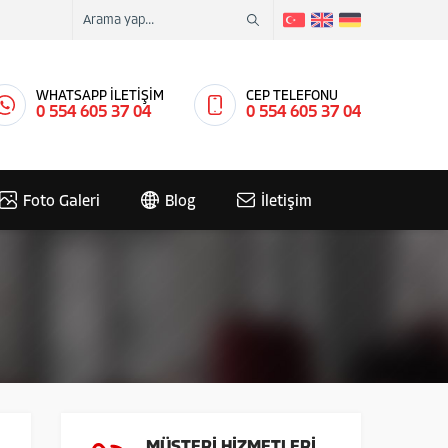
WHATSAPP İLETİŞİM
CEP TELEFONU
0 554 605 37 04
0 554 605 37 04
Foto Galeri
Blog
İletişim
MÜŞTERİ HİZMETLERİ