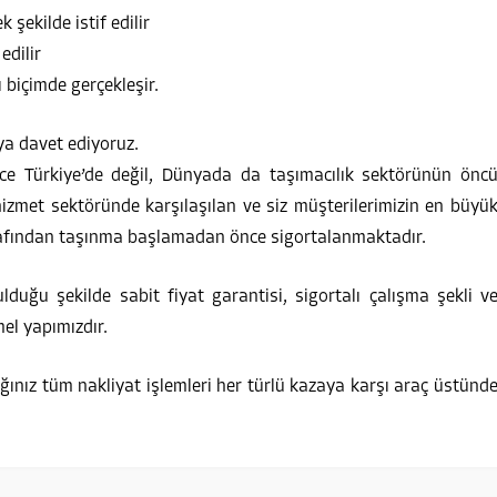
şekilde istif edilir
edilir
ı biçimde gerçekleşir.
ya davet ediyoruz.
dece Türkiye’de değil, Dünyada da taşımacılık sektörünün önc
hizmet sektöründe karşılaşılan ve siz müşterilerimizin en büyü
tarafından taşınma başlamadan önce sigortalanmaktadır.
duğu şekilde sabit fiyat garantisi, sigortalı çalışma şekli v
mel yapımızdır.
ğınız tüm nakliyat işlemleri her türlü kazaya karşı araç üstünd