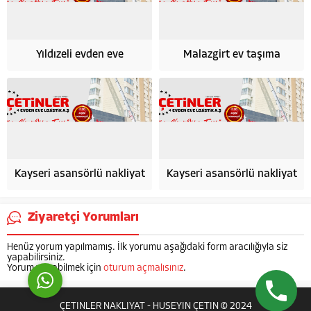
Yıldızeli evden eve
Malazgirt ev taşıma
HÜSEYİN ÇETİN
Kayseri asansörlü nakliyat
Kayseri asansörlü nakliyat
Ziyaretçi Yorumları
Cevap Yaz
Henüz yorum yapılmamış. İlk yorumu aşağıdaki form aracılığıyla siz
yapabilirsiniz.
Yorum yapabilmek için
oturum açmalısınız
.
ÇETİNLER NAKLİYAT - HÜSEYİN ÇETİN © 2024