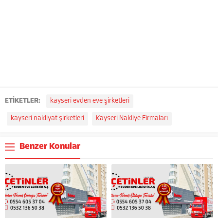
taşımacılıkta sigorta kapsamı altına
alınmaktadır.Hedefimiz, kurulduğumuz günden bu yana,
ev taşıma sektöründe standartları belirlemek ve tam
müşteri memnuniyeti ile hizmet vermektir. Unutmayın;
evden eve taşıma sıradan bir iş gibi görünse de aslında
hem sizin hem eşyanız açısından çok önemlidir.
ETİKETLER:
kayseri evden eve şirketleri
kayseri nakliyat şirketleri
Kayseri Nakliye Firmaları
Benzer Konular