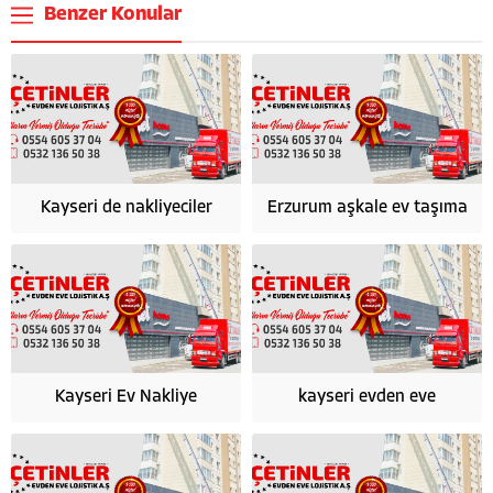
Benzer Konular
Kayseri de nakliyeciler
Erzurum aşkale ev taşıma
Kayseri Ev Nakliye
kayseri evden eve