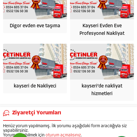
Digor evden eve taşıma
Kayseri Evden Eve
Profesyonel Nakliyat
HÜSEYİN ÇETİN
kayseri de Nakliyeci
kayseri’de nakliyat
hizmetleri
Ziyaretçi Yorumları
Cevap Yaz
Henüz yorum yapılmamış. İlk yorumu aşağıdaki form aracılığıyla siz
yapabilirsiniz.
Yorum yapabilmek için
oturum açmalısınız
.